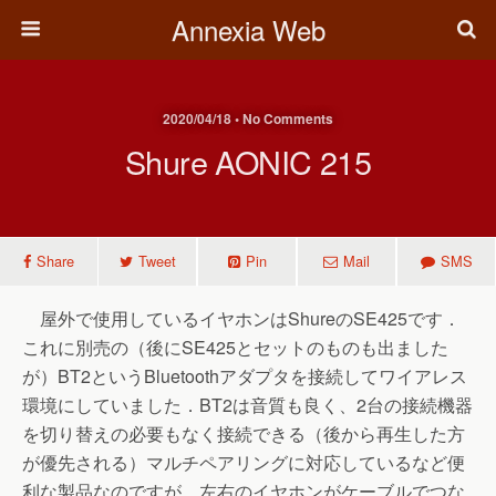
Annexia Web
2020/04/18 • No Comments
Shure AONIC 215
Share
Tweet
Pin
Mail
SMS
屋外で使用しているイヤホンはShureのSE425です．
これに別売の（後にSE425とセットのものも出ました
が）BT2というBluetoothアダプタを接続してワイアレス
環境にしていました．BT2は音質も良く、2台の接続機器
を切り替えの必要もなく接続できる（後から再生した方
が優先される）マルチペアリングに対応しているなど便
利な製品なのですが、左右のイヤホンがケーブルでつな