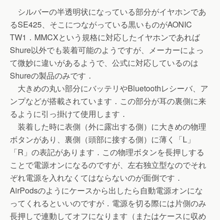
シルバーの半透明状になっている部分がイヤホンであ
るSE425、そこにつながっている黒いものがAONIC
TW1．MMCXという規格に対応したイヤホンであれば
Shure以外でも装着可能のようですが、メーカーによっ
て微妙に違いがあるようで、公式に対応しているのは
Shureの製品のみです．
大きめの丸い部分にバッテリやBluetoothレシーバ、ア
ンプなどが搭載されています．この部分が耳の裏側に来
るように引っ掛けて使用します．
装着した時に表側（外に露出する側）に大きめの物理
ボタンがあり、裏側（頭部に接する側）に薄く「L」
「R」の表記があります．この物理ボタンを長押しする
ことで電源オンになるのですが、左右独立型なのでそれ
ぞれ電源を入れなくてはならないのが面倒です．
AirPodsのようにケースから出したら自動電源オンにな
ってくれるといいのですが．電源を切る際には片側のみ
長押しで連動してオフになります（またはケースに収め