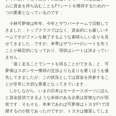
ムに資金を持ち込むこともF1シートを獲得するための一
つの要素となっているのです．
小林可夢偉は昨年、今年とザウバーチームで活動して
きました．トップクラスではなく、資金的にも厳しいチ
ームですがファンを魅了するような素晴らしい走りを見
せてきました．ですが、来季はザウバーのシートを失う
ことが確定的になっており、現状はシートは決まってい
ません．
「速く走ることでシートを得ることができる」と、可
夢偉はスポンサー獲得の交渉よりも走りを磨くほうを優
先してきましたが、この状況としては資金を持参するこ
とが非常に大切な要素となってきています．
しかしながら、いまの日本はモータースポーツにぽん
と資金提供できるような余裕のある企業は皆無なのが現
状です．そもそも、本来であれば可夢偉はトヨタF1で活
躍するのが筋であったのですが、トヨタは撤退してしま